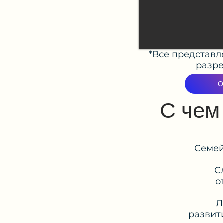
*Все представ
разре
О
С чем
Семей
С
о
Л
развит